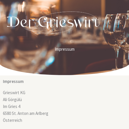
Skip
to
content
Impressum
Impressum
Grieswirt KG
Ali Görgülü
Im Gries 4
6580 St. Anton am Arlberg
Österreich